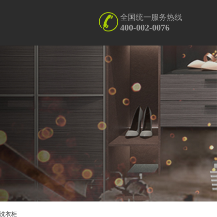
全国统一服务热线
400-002-0076
酒柜
愿景
定制
行业资讯
不锈钢衣帽间
企业视频
洗衣柜
洗衣柜