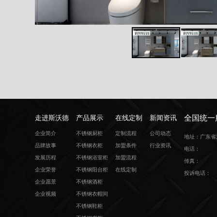
全国统一
走进斯沃德
产品展示
在线定制
新闻资讯
企业简介
不锈钢厨柜
定制流程
公司动态
地址：广东省
品牌故事
不锈钢衣柜
加盟条件
行业资讯
电话：
发展历程
不锈钢浴室柜
加盟流程
传真：
企业荣誉
不锈钢阳台柜
在线定制
投诉电话：
企业愿景
不锈钢酒柜
企业视频
不锈钢衣帽间
不锈钢鞋柜