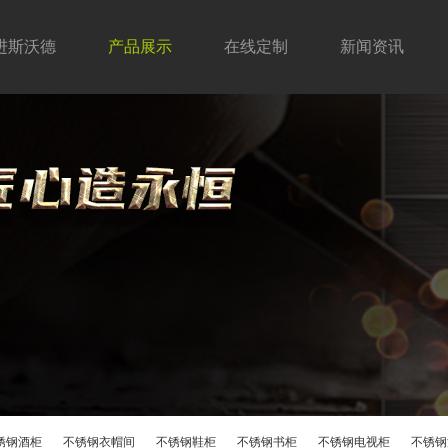
进斯沃德
产品展示
在线定制
新闻资讯
锈钢衣柜
牌故事
制流程
不锈钢浴室柜
发展历程
加盟条件
不锈钢阳台柜
企业荣誉
加盟流程
公司动态
不锈钢
企业
在线
锈钢鞋柜
不锈钢书柜
不锈钢电视柜
不锈钢
锈钢酒柜
不锈钢衣帽间
不锈钢鞋柜
不锈钢书柜
不锈钢电视柜
不锈钢